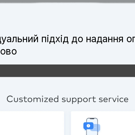
уальний підхід до надання о
бово