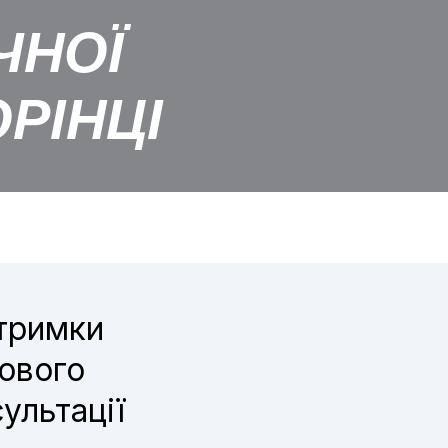
ЧНОЇ
РІНЦІ
дтримки
бового
сультації