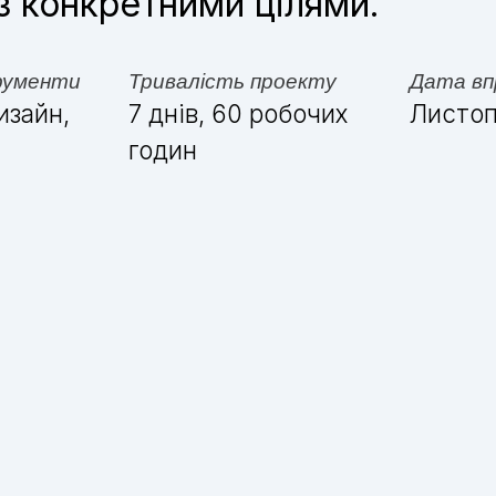
 з конкретними цілями.
рументи
Тривалість проекту
Дата вп
изайн,
7 днів, 60 робочих
Листоп
годин