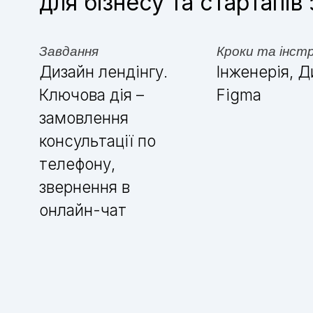
для бізнесу та стартапів
Завдання
Кроки та інст
Дизайн лендінгу.
Інженерія, Д
Ключова дія –
Figma
замовлення
консультації по
телефону,
звернення в
онлайн-чат