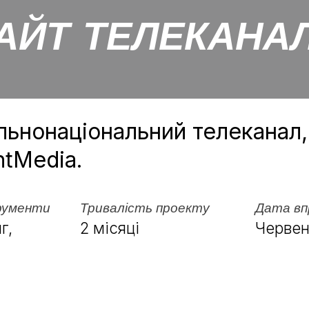
АЙТ ТЕЛЕКАНАЛ
льнонаціональний телеканал
htMedia.
рументи
Тривалість проекту
Дата вп
г,
2 місяці
Червен