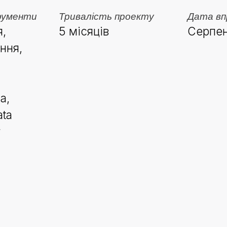
рументи
Тривалість проекту
Дата вп
,
5 місяців
Серпен
ння,
a,
ata
r