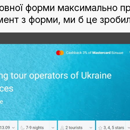
ловної форми максимально п
мент з форми, ми б це зробил