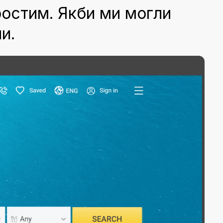
ростим. Якби ми могли
и.