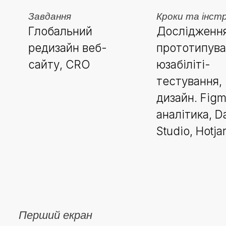
Завдання
Кроки та інст
Глобальний
Дослідження
редизайн веб-
прототипува
сайту, CRO
юзабіліті-
тестування,
дизайн. Figm
аналітика, D
Studio, Hotja
Перший екран