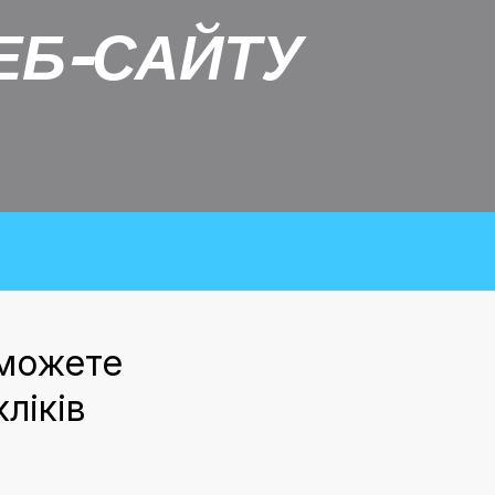
ЕБ-САЙТУ
и можете
ліків