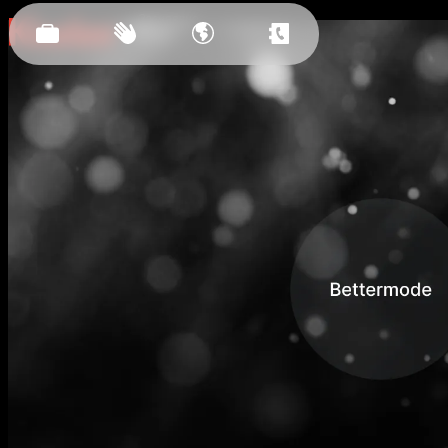
Засновано
у 2011