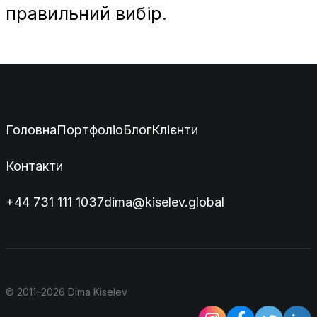
правильний вибір.
Головна
Портфоліо
Блог
Клієнти
Контакти
+44 731 111 1037
dima@kiselev.global
© 2011–2026 Dima Kiselev